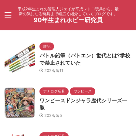
平成2年生まれの管理人ジェイが平成レトロ玩具から、最
新の気になる玩具まで幅広く紹介していくブログです。
90年生まれホビー研究員
雑記
バトル鉛筆（バトエン）世代とは?学校
で禁止されていた
2024/5/11
アナログ玩具
ワンピース
ワンピースドンジャラ歴代シリーズ一
覧
2024/5/5