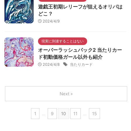
遊戯王初期レリーフが狙えるオリパは
どこ？
2024/4/9
現実に到達することはない
オーバーラッシュパック2 当たりカー
ド初動価格ガール以外も紹介
2024/4/8
当たりカード
Next »
1
…
9
10
11
…
15