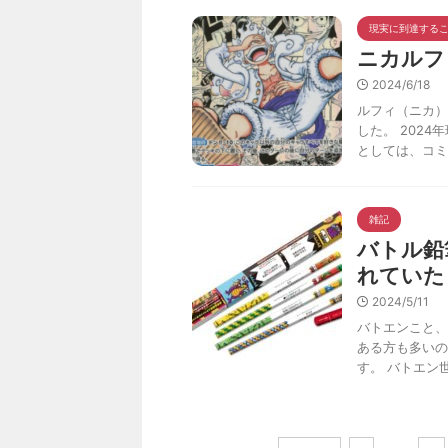
現実に到達する
ニカルフ
2024/6/18
ルフィ（ニカ）
した。 202
としては、コミ
雑記
バトル鉛
れていた
2024/5/11
バトエンこと、
ある方も多いの
す。 バトエン世