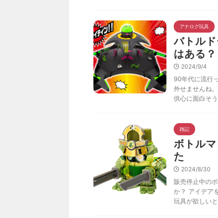
アナログ玩具
バトルド
はある？
2024/9/4
90年代に流行
外せませんね。
供心に面白そう
雑記
ボトルマ
た
2024/8/30
販売停止中のボ
か？ アイデア
玩具が欲しいと