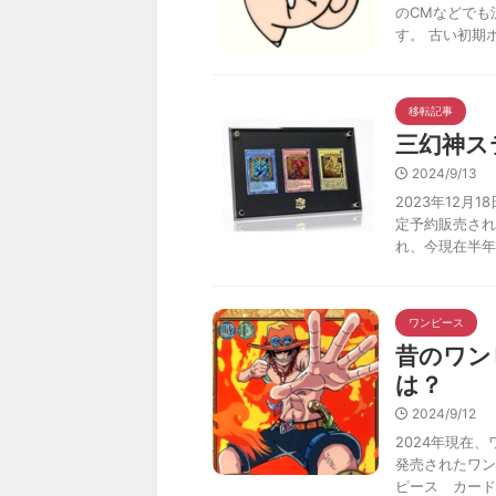
のCMなどでも
す。 古い初期ポ
移転記事
三幻神ス
2024/9/13
2023年12月1
定予約販売され
れ、今現在半年ほ
ワンピース
昔のワン
は？
2024/9/12
2024年現在
発売されたワン
ピース カード