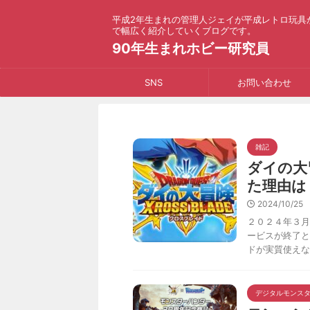
平成2年生まれの管理人ジェイが平成レトロ玩具
で幅広く紹介していくブログです。
90年生まれホビー研究員
SNS
お問い合わせ
雑記
ダイの大
た理由は
2024/10/25
２０２４年３月
ービスが終了と
ドが実質使えなく
デジタルモンス