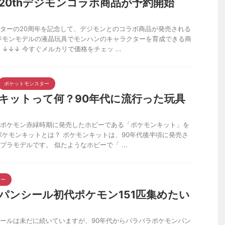
20thデジモンコラボ商品が予約開始
ターの20周年を記念して、デジモンとのコラボ商品が発売される
ジモンモデルの液晶玩具でモンハンのキャラクターを育成できる商
↓↓↓ 今すぐメルカリで価格をチェッ ...
ポケットモンスター
キットって何？90年代に流行った玩具
ポケモン赤緑時期に発売したホビーである「ポケモンキット」を
ポケモンキットとは？ ポケモンキットは、90年代後半頃に発売さ
プラモデルです。 似たようなホビーで「 ...
ター
パンシール初代ポケモン151匹集めたい
ールは未だに続いていますが、90年代からパラパラポケモンパン